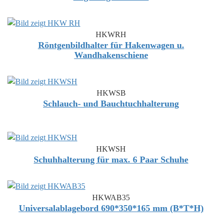
HKWRH
Röntgenbildhalter für Hakenwagen u.
Wandhakenschiene
HKWSB
Schlauch- und Bauchtuchhalterung
HKWSH
Schuhhalterung für max. 6 Paar Schuhe
HKWAB35
Universalablagebord 690*350*165 mm (B*T*H)