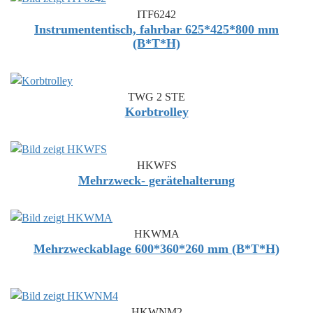
ITF6242
Instrumententisch, fahrbar 625*425*800 mm
(B*T*H)
TWG 2 STE
Korbtrolley
HKWFS
Mehrzweck- gerätehalterung
HKWMA
Mehrzweckablage 600*360*260 mm (B*T*H)
HKWNM2