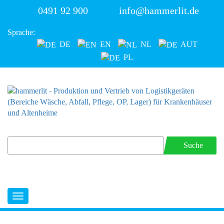
0491 92 900
info@hammerlit.de
Sprache:
DE
EN
NL
AUT
PL
Suche