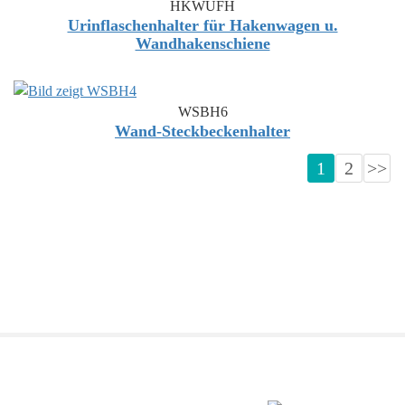
HKWUFH
Urinflaschenhalter für Hakenwagen u.
Wandhakenschiene
WSBH6
Wand-Steckbeckenhalter
1
2
>>