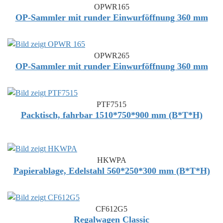
OPWR165
OP-Sammler mit runder Einwurföffnung 360 mm
OPWR265
OP-Sammler mit runder Einwurföffnung 360 mm
PTF7515
Packtisch, fahrbar 1510*750*900 mm (B*T*H)
HKWPA
Papierablage, Edelstahl 560*250*300 mm (B*T*H)
CF612G5
Regalwagen Classic