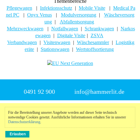
Themenbereiche
Pflegewagen
|
Infektionsschutz
|
Mobile Visite
|
Medical Pa
nel PC
|
Onyx Venus
|
Modulversorgung
|
Wäscheversorg
ung
|
Abfallentsorgung
Mehrzweckwagen
|
Notfallwagen
|
Schrankwagen
|
Narkos
ewagen
|
Digitale Visite
|
ZSVA
Verbandwagen
|
Visitenwagen
|
Wäschesammler
|
Logistikg
eräte
|
Stationswagen
|
Wertstoffsortierung
0491 92 900
info@hammerlit.de
© 2025 Hammerlit
Für die Bereitstellung unserer Angebote werden auf dieser Seite technisch
notwendige Cookies gesetzt. Ausführliche Informationen erhalten Sie in unserer
Impressum
|
Datenschutzerklärung
|
Meldeportal
Datenschutzerklärung
.
nach
oben
Erlauben