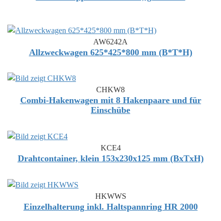
AW6242A
Allzweckwagen 625*425*800 mm (B*T*H)
CHKW8
Combi-Hakenwagen mit 8 Hakenpaare und für
Einschübe
KCE4
Drahtcontainer, klein 153x230x125 mm (BxTxH)
HKWWS
Einzelhalterung inkl. Haltspannring HR 2000