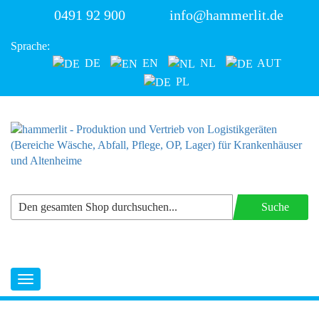
0491 92 900
info@hammerlit.de
Sprache:
DE
EN
NL
AUT
PL
Suche