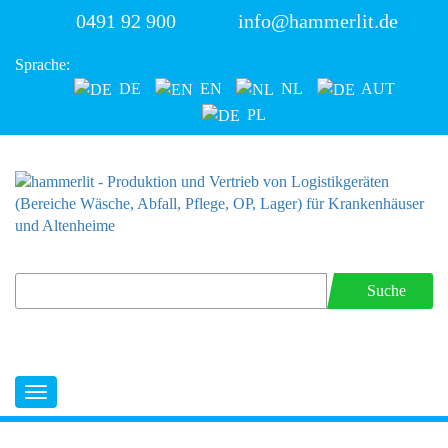
0491 92 900
info@hammerlit.de
Sprache:
DE
EN
NL
AUT
PL
Suche