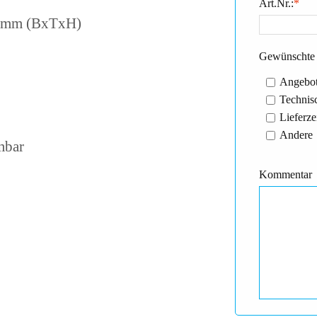
Art.Nr.:
*
90 mm (BxTxH)
Gewünschte 
Angebot
Technisc
Lieferze
Andere
mbar
Kommentar