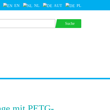
EN
NL
AUT
PL
Suche
age mit PETG-