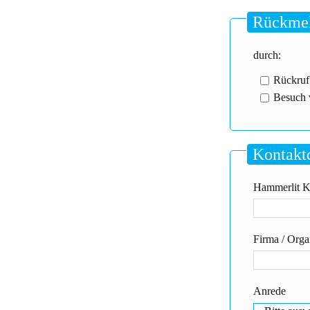
Rückmel
durch:
Rückruf
Besuch 
Kontakt
Hammerlit Kd
Firma / Orga
Anrede