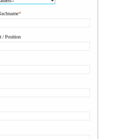
Nachname
*
 / Position