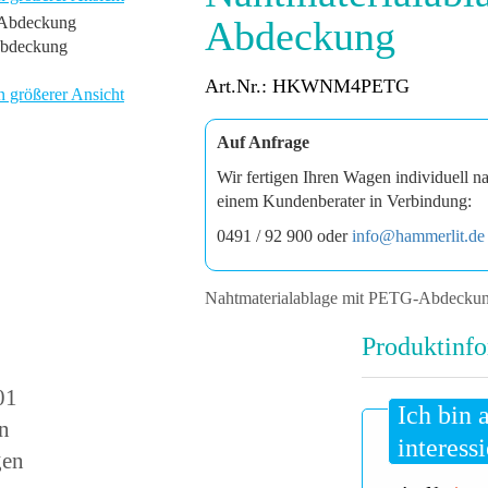
Abdeckung
Abdeckung
Art.Nr.: HKWNM4PETG
n größerer Ansicht
Auf Anfrage
Wir fertigen Ihren Wagen individuell n
einem Kundenberater in Verbindung:
0491 / 92 900 oder
info@hammerlit.de
Nahtmaterialablage mit PETG-Abdecku
Produktinfo
01
Ich bin 
on
interessi
gen