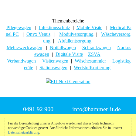
Themenbereiche
Pflegewagen
|
Infektionsschutz
|
Mobile Visite
|
Medical Pa
nel PC
|
Onyx Venus
|
Modulversorgung
|
Wäscheversorg
ung
|
Abfallentsorgung
Mehrzweckwagen
|
Notfallwagen
|
Schrankwagen
|
Narkos
ewagen
|
Digitale Visite
|
ZSVA
Verbandwagen
|
Visitenwagen
|
Wäschesammler
|
Logistikg
eräte
|
Stationswagen
|
Wertstoffsortierung
0491 92 900
info@hammerlit.de
Für die Bereitstellung unserer Angebote werden auf dieser Seite technisch
© 2025 Hammerlit
notwendige Cookies gesetzt. Ausführliche Informationen erhalten Sie in unserer
Datenschutzerklärung
.
Impressum
|
Datenschutzerklärung
|
Meldeportal