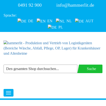
0491 92 900
info@hammerlit.de
Sprache:
DE
EN
NL
AUT
PL
Suche