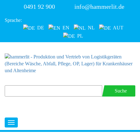
0491 92 900
info@hammerlit.de
Sprache:
DE
EN
NL
AUT
PL
Suche