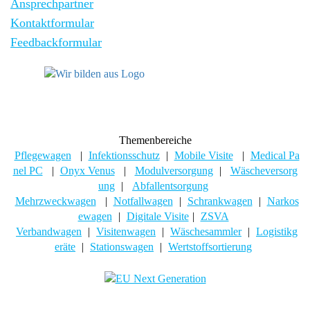
Ansprechpartner
Kontaktformular
Feedbackformular
Themenbereiche
Pflegewagen
|
Infektionsschutz
|
Mobile Visite
|
Medical Pa
nel PC
|
Onyx Venus
|
Modulversorgung
|
Wäscheversorg
ung
|
Abfallentsorgung
Mehrzweckwagen
|
Notfallwagen
|
Schrankwagen
|
Narkos
ewagen
|
Digitale Visite
|
ZSVA
Verbandwagen
|
Visitenwagen
|
Wäschesammler
|
Logistikg
eräte
|
Stationswagen
|
Wertstoffsortierung