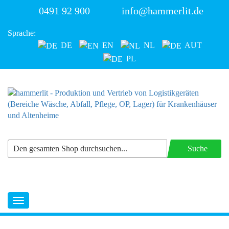
0491 92 900
info@hammerlit.de
Sprache:
DE
EN
NL
AUT
PL
Suche