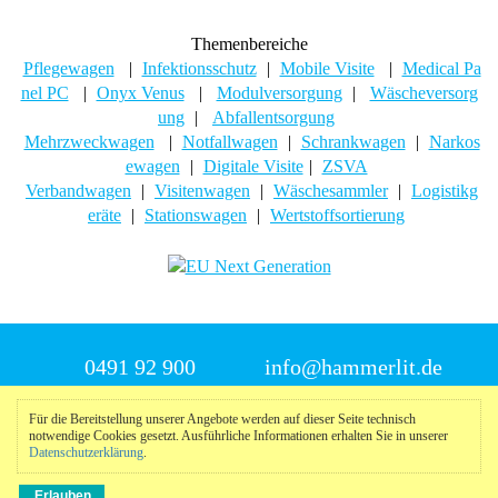
Themenbereiche
Pflegewagen
|
Infektionsschutz
|
Mobile Visite
|
Medical Pa
nel PC
|
Onyx Venus
|
Modulversorgung
|
Wäscheversorg
ung
|
Abfallentsorgung
Mehrzweckwagen
|
Notfallwagen
|
Schrankwagen
|
Narkos
ewagen
|
Digitale Visite
|
ZSVA
Verbandwagen
|
Visitenwagen
|
Wäschesammler
|
Logistikg
eräte
|
Stationswagen
|
Wertstoffsortierung
0491 92 900
info@hammerlit.de
Für die Bereitstellung unserer Angebote werden auf dieser Seite technisch
© 2025 Hammerlit
notwendige Cookies gesetzt. Ausführliche Informationen erhalten Sie in unserer
Datenschutzerklärung
.
Impressum
|
Datenschutzerklärung
|
Meldeportal
nach
oben
Erlauben