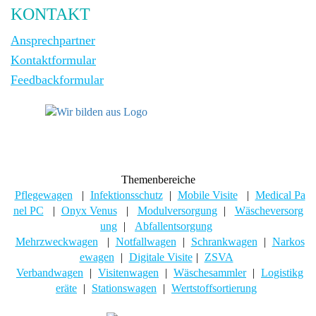
KONTAKT
Ansprechpartner
Kontaktformular
Feedbackformular
Themenbereiche
Pflegewagen
|
Infektionsschutz
|
Mobile Visite
|
Medical Pa
nel PC
|
Onyx Venus
|
Modulversorgung
|
Wäscheversorg
ung
|
Abfallentsorgung
Mehrzweckwagen
|
Notfallwagen
|
Schrankwagen
|
Narkos
ewagen
|
Digitale Visite
|
ZSVA
Verbandwagen
|
Visitenwagen
|
Wäschesammler
|
Logistikg
eräte
|
Stationswagen
|
Wertstoffsortierung