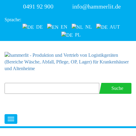
0491 92 900
info@hammerlit.de
Sprache:
DE
EN
NL
AUT
PL
Suche