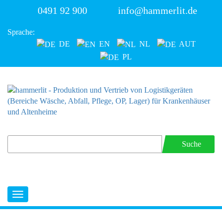
0491 92 900
info@hammerlit.de
Sprache:
DE
EN
NL
AUT
PL
Suche