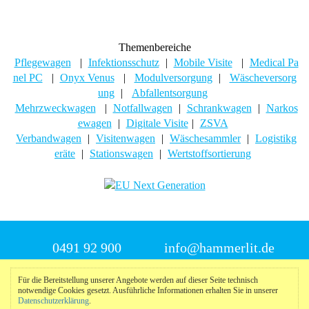
Themenbereiche
Pflegewagen
|
Infektionsschutz
|
Mobile Visite
|
Medical Pa
nel PC
|
Onyx Venus
|
Modulversorgung
|
Wäscheversorg
ung
|
Abfallentsorgung
Mehrzweckwagen
|
Notfallwagen
|
Schrankwagen
|
Narkos
ewagen
|
Digitale Visite
|
ZSVA
Verbandwagen
|
Visitenwagen
|
Wäschesammler
|
Logistikg
eräte
|
Stationswagen
|
Wertstoffsortierung
0491 92 900
info@hammerlit.de
Für die Bereitstellung unserer Angebote werden auf dieser Seite technisch
© 2025 Hammerlit
notwendige Cookies gesetzt. Ausführliche Informationen erhalten Sie in unserer
Datenschutzerklärung
.
Impressum
|
Datenschutzerklärung
|
Meldeportal