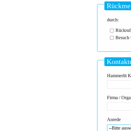
Rückmel
durch:
Rückruf
Besuch 
Kontakt
Hammerlit Kd
Firma / Orga
Anrede