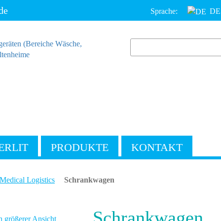
de
Sprache:
DE
ERLIT
PRODUKTE
KONTAKT
Medical Logistics
Schrankwagen
Schrankwagen
n größerer Ansicht