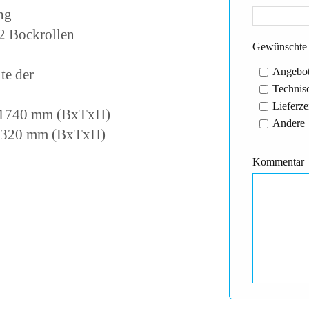
ng
2 Bockrollen
Gewünschte 
Angebot
ite der
Technisc
Lieferze
x 1740 mm (BxTxH)
Andere
 1320 mm (BxTxH)
Kommentar