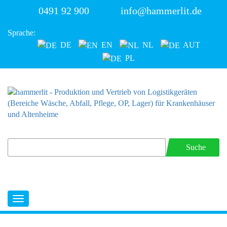
0491 92 900
info@hammerlit.de
Sprache:
DE
EN
NL
AUT
PL
Suche