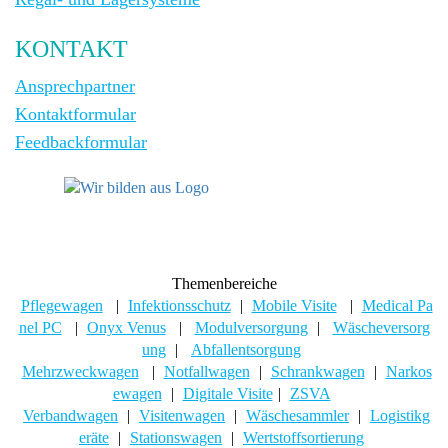
KONTAKT
Ansprechpartner
Kontaktformular
Feedbackformular
Themenbereiche
Pflegewagen
|
Infektionsschutz
|
Mobile Visite
|
Medical Pa
nel PC
|
Onyx Venus
|
Modulversorgung
|
Wäscheversorg
ung
|
Abfallentsorgung
Mehrzweckwagen
|
Notfallwagen
|
Schrankwagen
|
Narkos
ewagen
|
Digitale Visite
|
ZSVA
Verbandwagen
|
Visitenwagen
|
Wäschesammler
|
Logistikg
eräte
|
Stationswagen
|
Wertstoffsortierung