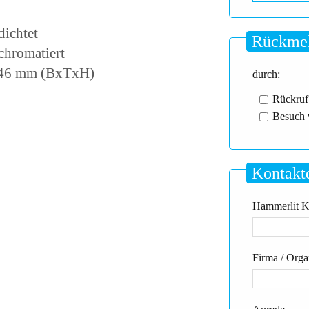
dichtet
Rückmel
chromatiert
1546 mm (BxTxH)
durch:
Rückruf
Besuch 
Kontakt
Hammerlit Kd
Firma / Orga