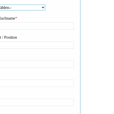
Nachname
*
 / Position