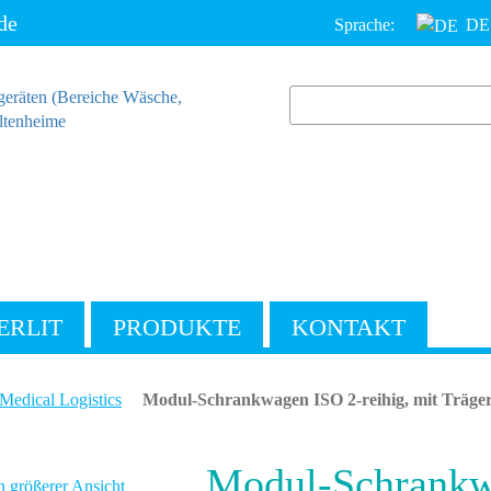
de
Sprache:
DE
ERLIT
PRODUKTE
KONTAKT
Medical Logistics
Modul-Schrankwagen ISO 2-reihig, mit Träg
Modul-Schrankwa
n größerer Ansicht