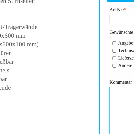
en Stirnseiten
Art.Nr.:
*
it-Trägerwände
Gewünschte 
00x600 mm
Angebot
0x600x100 mm)
Technisc
türen
Lieferze
ießbar
Andere
tels
bar
Kommentar
ende