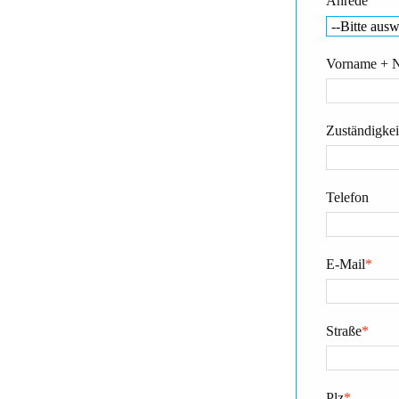
Anrede
Vorname + 
Zuständigkeit
Telefon
E-Mail
*
Straße
*
Plz
*