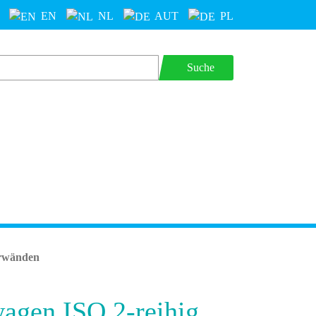
EN
NL
AUT
PL
Suche
erwänden
gen ISO 2-reihig,