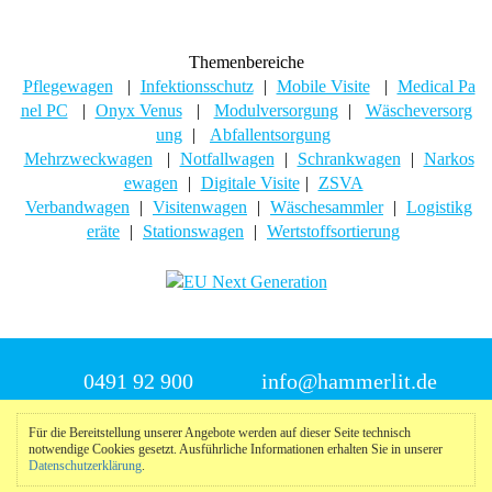
Themenbereiche
Pflegewagen
|
Infektionsschutz
|
Mobile Visite
|
Medical Pa
nel PC
|
Onyx Venus
|
Modulversorgung
|
Wäscheversorg
ung
|
Abfallentsorgung
Mehrzweckwagen
|
Notfallwagen
|
Schrankwagen
|
Narkos
ewagen
|
Digitale Visite
|
ZSVA
Verbandwagen
|
Visitenwagen
|
Wäschesammler
|
Logistikg
eräte
|
Stationswagen
|
Wertstoffsortierung
0491 92 900
info@hammerlit.de
Für die Bereitstellung unserer Angebote werden auf dieser Seite technisch
© 2025 Hammerlit
notwendige Cookies gesetzt. Ausführliche Informationen erhalten Sie in unserer
Datenschutzerklärung
.
Impressum
|
Datenschutzerklärung
|
Meldeportal
nach