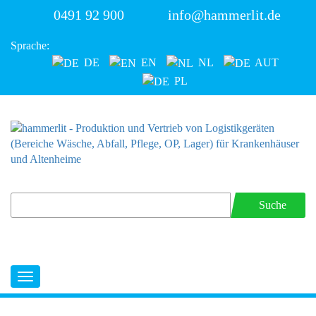
0491 92 900
info@hammerlit.de
Sprache:
DE
EN
NL
AUT
PL
Suche