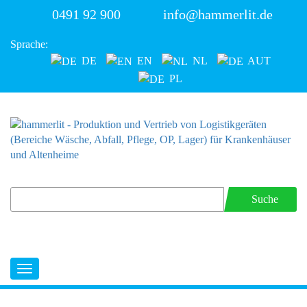
0491 92 900
info@hammerlit.de
Sprache:
DE
EN
NL
AUT
PL
Suche