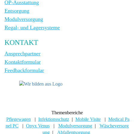
OP-Ausstattung
Entsorgung
Modulversorgung
Regal- und Lagersysteme
KONTAKT
Ansprechpartner
Kontaktformular
Feedbackformular
Themenbereiche
Pflegewagen
|
Infektionsschutz
|
Mobile Visite
|
Medical Pa
nel PC
|
Onyx Venus
|
Modulversorgung
|
Wäscheversorg
ung
|
Abfallentsorgung