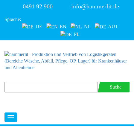
0491 92 900
info@hammerlit.de
Sprache:
DE
EN
NL
AUT
PL
Suche