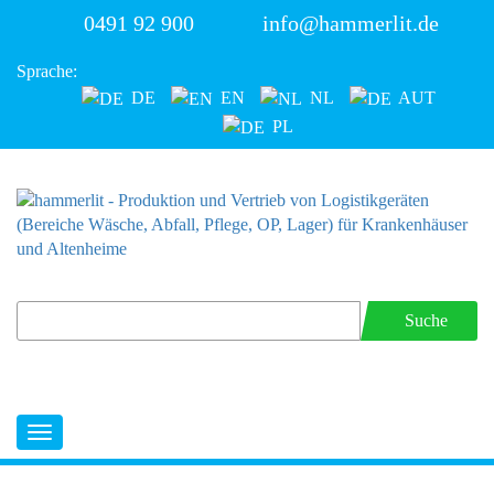
0491 92 900
info@hammerlit.de
Sprache:
DE
EN
NL
AUT
PL
Suche