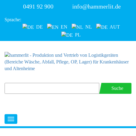
0491 92 900
info@hammerlit.de
Sprache:
DE
EN
NL
AUT
PL
Suche