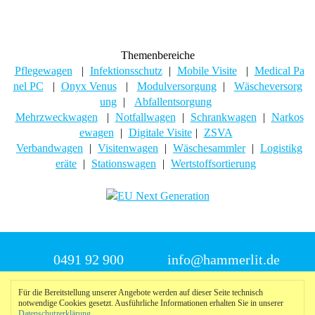
Themenbereiche
Pflegewagen
|
Infektionsschutz
|
Mobile Visite
|
Medical Pa
nel PC
|
Onyx Venus
|
Modulversorgung
|
Wäscheversorg
ung
|
Abfallentsorgung
Mehrzweckwagen
|
Notfallwagen
|
Schrankwagen
|
Narkos
ewagen
|
Digitale Visite
|
ZSVA
Verbandwagen
|
Visitenwagen
|
Wäschesammler
|
Logistikg
eräte
|
Stationswagen
|
Wertstoffsortierung
0491 92 900
info@hammerlit.de
Für die Bereitstellung unserer Angebote werden auf dieser Seite technisch
© 2025 Hammerlit
notwendige Cookies gesetzt. Ausführliche Informationen erhalten Sie in unserer
Datenschutzerklärung
.