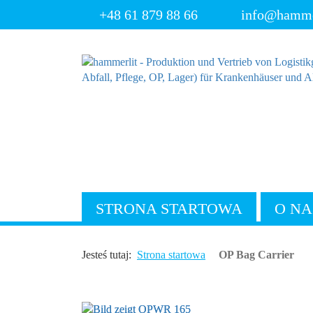
+48 61 879 88 66
info@hammer
STRONA STARTOWA
O NA
Jesteś tutaj:
Strona startowa
OP Bag Carrier