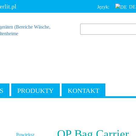
lit.pl
Język:
DE
S
PRODUKTY
KONTAKT
OP Bag Carrier
Powiększ