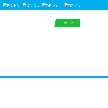
EN
NL
AUT
PL
Szukaj