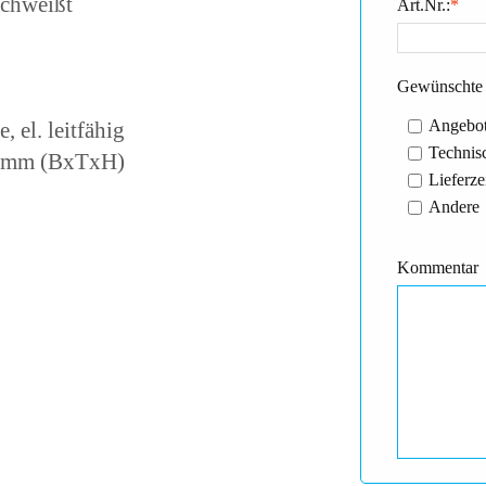
schweißt
Art.Nr.:
*
Gewünschte 
Angebot
el. leitfähig
Technisc
50 mm (BxTxH)
Lieferze
Andere
Kommentar