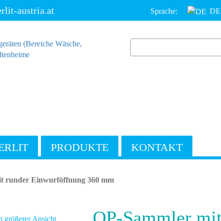
it-austria.at
Sprache:
DE
ERLIT
PRODUKTE
KONTAKT
t runder Einwurföffnung 360 mm
OP-Sammler mit
n größerer Ansicht