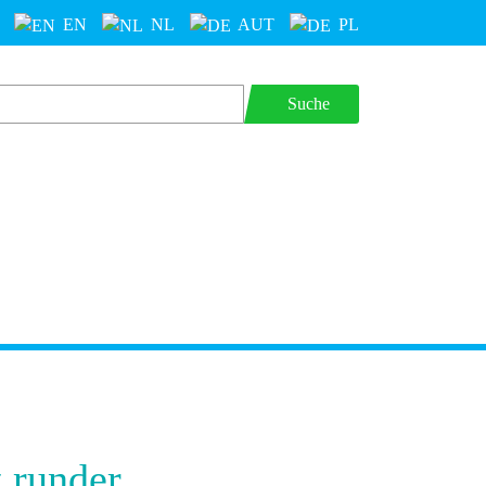
EN
NL
AUT
PL
Suche
 runder