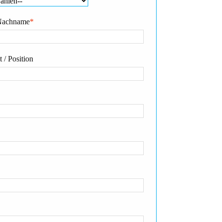
Nachname
*
 / Position