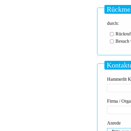
Rückmel
durch:
Rückruf
Besuch 
Kontakt
Hammerlit Kd
Firma / Orga
Anrede