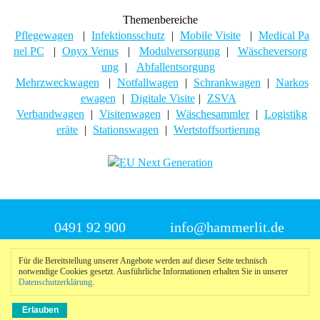
Themenbereiche
Pflegewagen
|
Infektionsschutz
|
Mobile Visite
|
Medical Pa
nel PC
|
Onyx Venus
|
Modulversorgung
|
Wäscheversorg
ung
|
Abfallentsorgung
Mehrzweckwagen
|
Notfallwagen
|
Schrankwagen
|
Narkos
ewagen
|
Digitale Visite
|
ZSVA
Verbandwagen
|
Visitenwagen
|
Wäschesammler
|
Logistikg
eräte
|
Stationswagen
|
Wertstoffsortierung
0491 92 900
info@hammerlit.de
Für die Bereitstellung unserer Angebote werden auf dieser Seite technisch
© 2025 Hammerlit
notwendige Cookies gesetzt. Ausführliche Informationen erhalten Sie in unserer
Datenschutzerklärung
.
Impressum
|
Datenschutzerklärung
|
Meldeportal
nach
oben
Erlauben