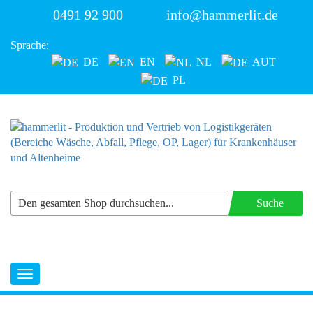
0491 92 900
info@hammerlit.de
Sprache:
DE
EN
NL
AUT
PL
Suche