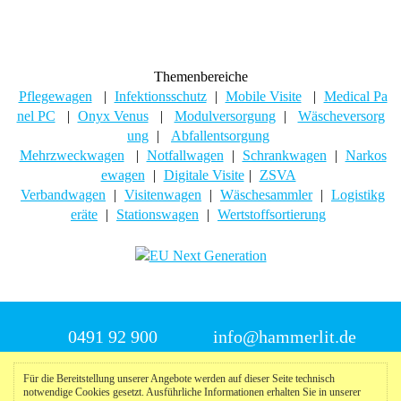
Themenbereiche
Pflegewagen
|
Infektionsschutz
|
Mobile Visite
|
Medical Pa
nel PC
|
Onyx Venus
|
Modulversorgung
|
Wäscheversorg
ung
|
Abfallentsorgung
Mehrzweckwagen
|
Notfallwagen
|
Schrankwagen
|
Narkos
ewagen
|
Digitale Visite
|
ZSVA
Verbandwagen
|
Visitenwagen
|
Wäschesammler
|
Logistikg
eräte
|
Stationswagen
|
Wertstoffsortierung
0491 92 900
info@hammerlit.de
Für die Bereitstellung unserer Angebote werden auf dieser Seite technisch
© 2025 Hammerlit
notwendige Cookies gesetzt. Ausführliche Informationen erhalten Sie in unserer