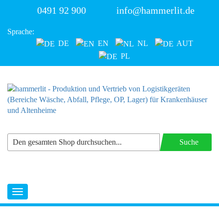
0491 92 900
info@hammerlit.de
Sprache:
DE
EN
NL
AUT
PL
Suche