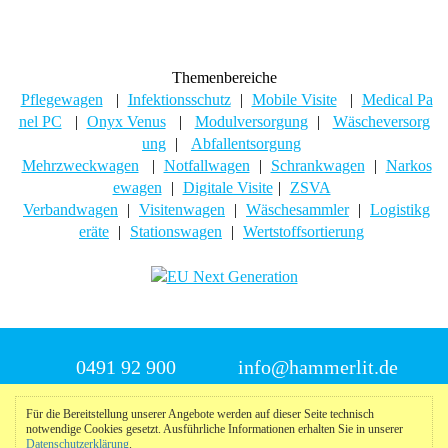
Themenbereiche
Pflegewagen
|
Infektionsschutz
|
Mobile Visite
|
Medical Pa
nel PC
|
Onyx Venus
|
Modulversorgung
|
Wäscheversorg
ung
|
Abfallentsorgung
Mehrzweckwagen
|
Notfallwagen
|
Schrankwagen
|
Narkos
ewagen
|
Digitale Visite
|
ZSVA
Verbandwagen
|
Visitenwagen
|
Wäschesammler
|
Logistikg
eräte
|
Stationswagen
|
Wertstoffsortierung
0491 92 900
info@hammerlit.de
Für die Bereitstellung unserer Angebote werden auf dieser Seite technisch
notwendige Cookies gesetzt. Ausführliche Informationen erhalten Sie in unserer
© 2025 Hammerlit
Datenschutzerklärung
.