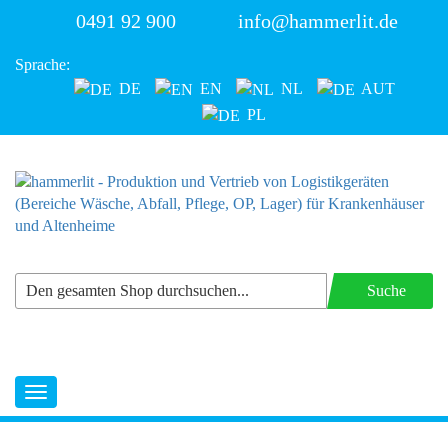
0491 92 900
info@hammerlit.de
Sprache:
DE
EN
NL
AUT
PL
Suche