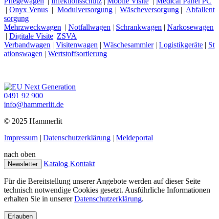
Pflegewagen
|
Infektionsschutz
|
Mobile Visite
|
Medical Panel PC
|
Onyx Venus
|
Modulversorgung
|
Wäscheversorgung
|
Abfallent
sorgung
Mehrzweckwagen
|
Notfallwagen
|
Schrankwagen
|
Narkosewagen
|
Digitale Visite
|
ZSVA
Verbandwagen
|
Visitenwagen
|
Wäschesammler
|
Logistikgeräte
|
St
ationswagen
|
Wertstoffsortierung
0491 92 900
info@hammerlit.de
© 2025 Hammerlit
Impressum
|
Datenschutzerklärung
|
Meldeportal
nach oben
Katalog
Kontakt
Newsletter
Für die Bereitstellung unserer Angebote werden auf dieser Seite
technisch notwendige Cookies gesetzt. Ausführliche Informationen
erhalten Sie in unserer
Datenschutzerklärung
.
Erlauben