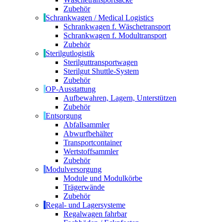
Zubehör
Schrankwagen / Medical Logistics
Schrankwagen f. Wäschetransport
Schrankwagen f. Modultransport
Zubehör
Sterilgutlogistik
Sterilguttransportwagen
Sterilgut Shuttle-System
Zubehör
OP-Ausstattung
Aufbewahren, Lagern, Unterstützen
Zubehör
Entsorgung
Abfallsammler
Abwurfbehälter
Transportcontainer
Wertstoffsammler
Zubehör
Modulversorgung
Module und Modulkörbe
Trägerwände
Zubehör
Regal- und Lagersysteme
Regalwagen fahrbar