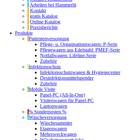
Arbeiten bei Hammerlit
Kontakt
gratis Katalog
Online Katalog
Praxisberichte
Produkte
Patientenversorgung
Pflege- u. Organisationswagen: P-Serie
Pflegewagen aus Edelstahl: PMEF-Serie
Notfallwagen: Lifeline-Serie
Zubehör
Infektionsschutz
Infektionsschutzwagen & Hygienecenter
Desinfektionsmittelspender
Zubehör
Mobile Visite
Panel-PC (All-In-One)
Visitenwagen für Panel-PC
Laptopwagen
% Sonderposten %
Wäscheversorgung
Wäschesammler
Etagenwagen
Mehrzweckwagen
Wäschetransportsäcke