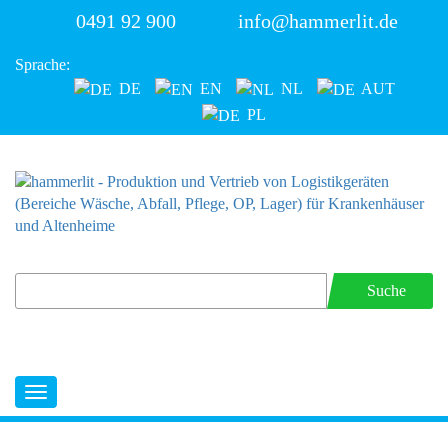
0491 92 900
info@hammerlit.de
Sprache:
DE
EN
NL
AUT
PL
Suche