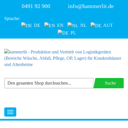
0491 92 900
info@hammerlit.de
Sprache:
DE
EN
NL
AUT
PL
Suche