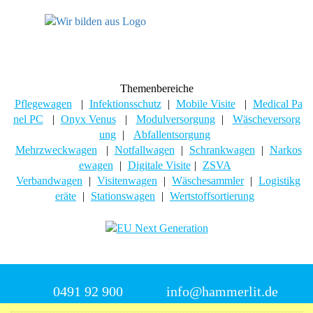
Themenbereiche
Pflegewagen
|
Infektionsschutz
|
Mobile Visite
|
Medical Pa
nel PC
|
Onyx Venus
|
Modulversorgung
|
Wäscheversorg
ung
|
Abfallentsorgung
Mehrzweckwagen
|
Notfallwagen
|
Schrankwagen
|
Narkos
ewagen
|
Digitale Visite
|
ZSVA
Verbandwagen
|
Visitenwagen
|
Wäschesammler
|
Logistikg
eräte
|
Stationswagen
|
Wertstoffsortierung
0491 92 900
info@hammerlit.de