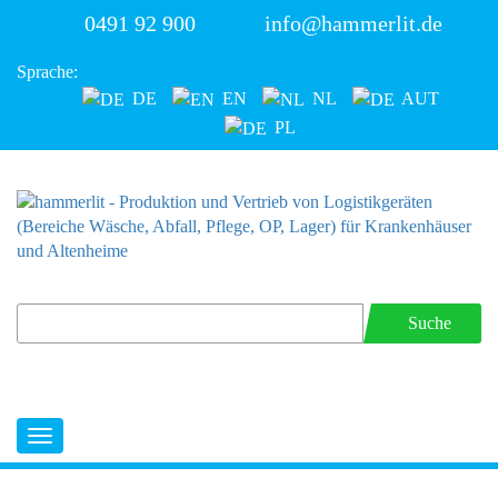
0491 92 900
info@hammerlit.de
Sprache:
DE
EN
NL
AUT
PL
Suche