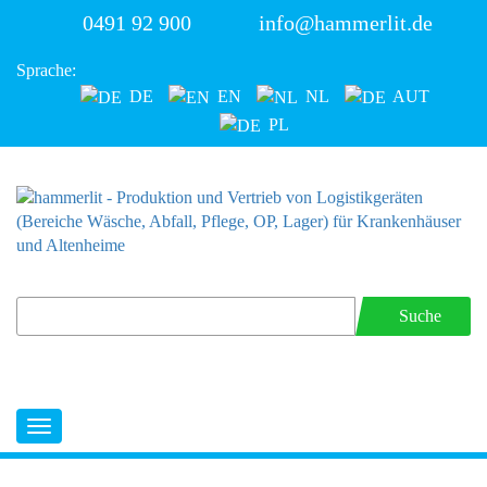
0491 92 900
info@hammerlit.de
Sprache:
DE
EN
NL
AUT
PL
Suche