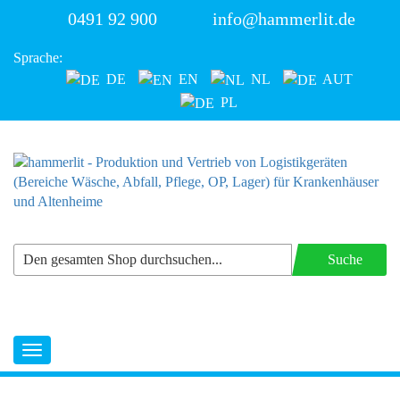
0491 92 900
info@hammerlit.de
Sprache:
DE
EN
NL
AUT
PL
Suche