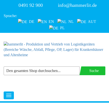
0491 92 900
info@hammerlit.de
Sprache:
DE
EN
NL
AUT
PL
Suche