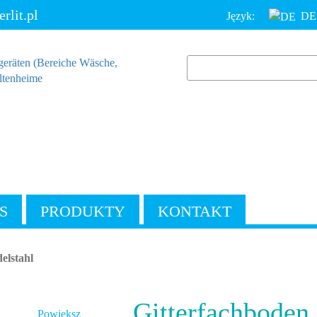
lit.pl
Język:
DE
S
PRODUKTY
KONTAKT
elstahl
Gitterfachboden,
Powiększ