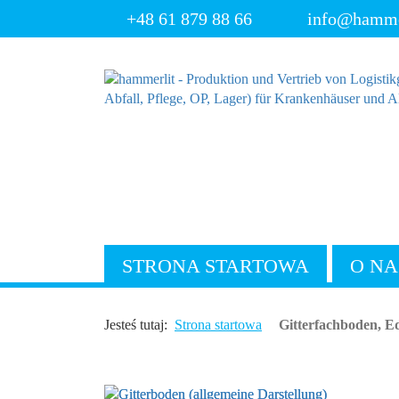
+48 61 879 88 66
info@hammer
STRONA STARTOWA
O NA
Jesteś tutaj:
Strona startowa
Gitterfachboden, Ed