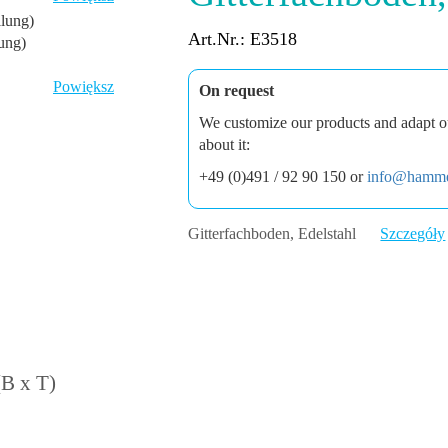
Art.Nr.: E3518
ung)
Powiększ
On request
We customize our products and adapt ou
about it:
+49 (0)491 / 92 90 150 or
info@hamme
Gitterfachboden, Edelstahl
Szczegóły
(B x T)