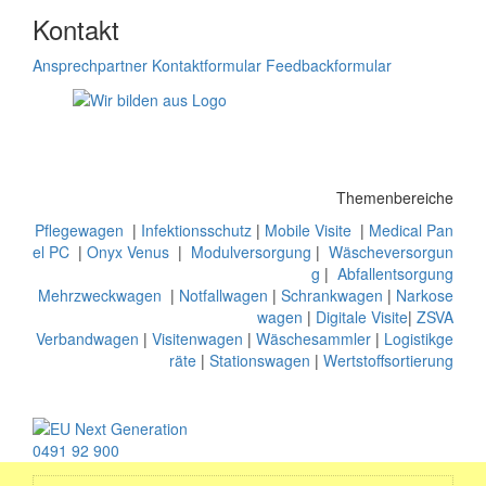
Kontakt
Ansprechpartner
Kontaktformular
Feedbackformular
Themenbereiche
Pflegewagen
|
Infektionsschutz
|
Mobile Visite
|
Medical Pan
el PC
|
Onyx Venus
|
Modulversorgung
|
Wäscheversorgun
g
|
Abfallentsorgung
Mehrzweckwagen
|
Notfallwagen
|
Schrankwagen
|
Narkose
wagen
|
Digitale Visite
|
ZSVA
Verbandwagen
|
Visitenwagen
|
Wäschesammler
|
Logistikge
räte
|
Stationswagen
|
Wertstoffsortierung
0491 92 900
info@hammerlit.de