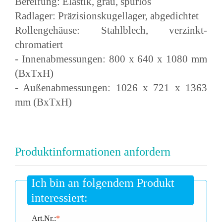
Bereifung: Elastik, grau, spurlos
Radlager: Präzisionskugellager, abgedichtet
Rollengehäuse: Stahlblech, verzinkt-
chromatiert
- Innenabmessungen: 800 x 640 x 1080 mm
(BxTxH)
- Außenabmessungen: 1026 x 721 x 1363
mm (BxTxH)
Produktinformationen anfordern
Ich bin an folgendem Produkt
interessiert:
Art.Nr.:
*