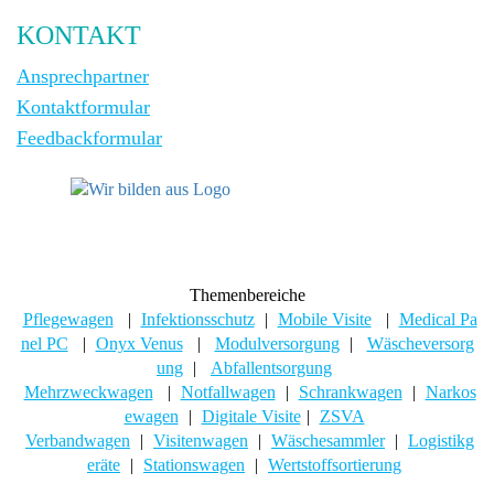
KONTAKT
Ansprechpartner
Kontaktformular
Feedbackformular
Themenbereiche
Pflegewagen
|
Infektionsschutz
|
Mobile Visite
|
Medical Pa
nel PC
|
Onyx Venus
|
Modulversorgung
|
Wäscheversorg
ung
|
Abfallentsorgung
Mehrzweckwagen
|
Notfallwagen
|
Schrankwagen
|
Narkos
ewagen
|
Digitale Visite
|
ZSVA
Verbandwagen
|
Visitenwagen
|
Wäschesammler
|
Logistikg
eräte
|
Stationswagen
|
Wertstoffsortierung