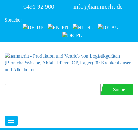
0491 92 900
info@hammerlit.de
Sprache:
DE
EN
NL
AUT
PL
Suche