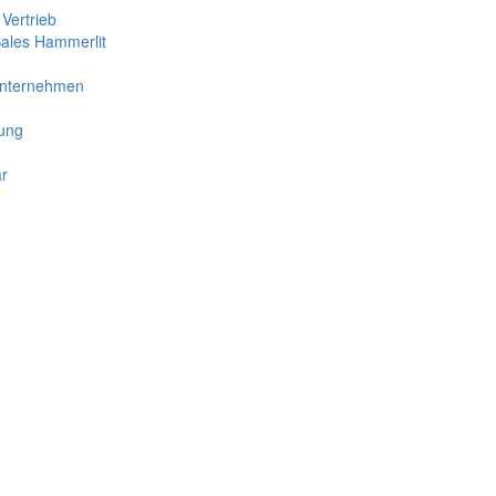
 Vertrieb
Sales Hammerlit
nternehmen
ung
ar