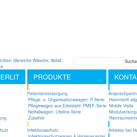
Suche
ERLIT
PRODUKTE
KONTA
Patientenversorgung
Ansprechpartn
Pflege- u. Organisationswagen: P-Serie
Hammerlit all
Pflegewagen aus Edelstahl: PMEF-Serie
Mobile Visite
Notfallwagen: Lifeline-Serie
Modulversorg
ung
Zubehör
Reinraumeinri
chutz
Infektionsschutz
Arbeiten bei H
Infektionsschutzwagen & Hygienecenter