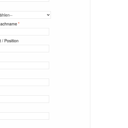
Nachname
*
 / Position