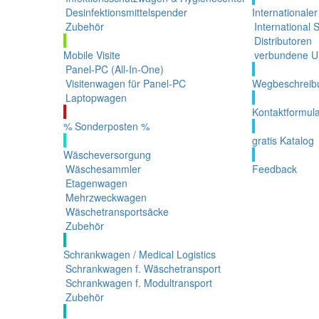
Desinfektionsmittelspender
Internationaler
Zubehör
International 
Distributoren
Mobile Visite
verbundene U
Panel-PC (All-In-One)
Visitenwagen für Panel-PC
Wegbeschreib
Laptopwagen
Kontaktformul
% Sonderposten %
gratis Katalog
Wäscheversorgung
Wäschesammler
Feedback
Etagenwagen
Mehrzweckwagen
Wäschetransportsäcke
Zubehör
Schrankwagen / Medical Logistics
Schrankwagen f. Wäschetransport
Schrankwagen f. Modultransport
Zubehör