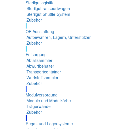
Sterilgutlogistik
Sterilguttransportwagen
Sterilgut Shuttle-System
Zubehör
OP-Ausstattung
Aufbewahren, Lagern, Unterstützen
Zubehör
Entsorgung
Abfallsammler
Abwurfbehälter
Transportcontainer
Wertstoffsammler
Zubehör
Modulversorgung
Module und Modulkörbe
Trägerwände
Zubehör
Regal- und Lagersysteme