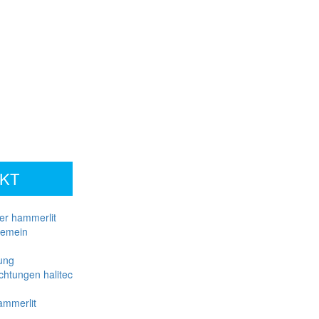
KT
er hammerlit
gemein
ung
chtungen halitec
ammerlit