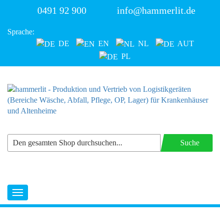
0491 92 900
info@hammerlit.de
Sprache:
DE
EN
NL
AUT
PL
Suche