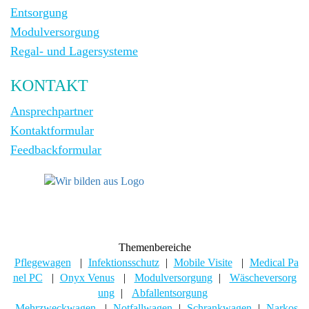
Entsorgung
Modulversorgung
Regal- und Lagersysteme
KONTAKT
Ansprechpartner
Kontaktformular
Feedbackformular
Themenbereiche
Pflegewagen
|
Infektionsschutz
|
Mobile Visite
|
Medical Pa
nel PC
|
Onyx Venus
|
Modulversorgung
|
Wäscheversorg
ung
|
Abfallentsorgung
Mehrzweckwagen
|
Notfallwagen
|
Schrankwagen
|
Narkos