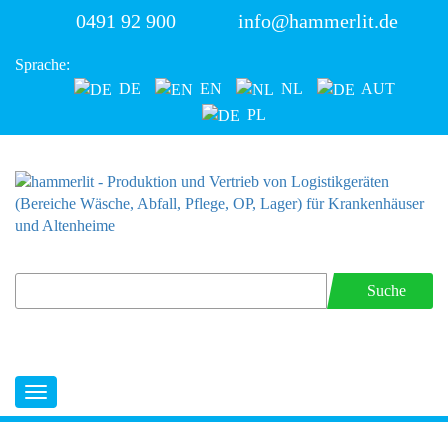
0491 92 900
info@hammerlit.de
Sprache:
DE
EN
NL
AUT
PL
Suche