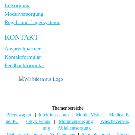
Entsorgung
Modulversorgung
Regal- und Lagersysteme
KONTAKT
Ansprechpartner
Kontaktformular
Feedbackformular
Themenbereiche
Pflegewagen
|
Infektionsschutz
|
Mobile Visite
|
Medical Pa
nel PC
|
Onyx Venus
|
Modulversorgung
|
Wäscheversorg
ung
|
Abfallentsorgung
Mehrzweckwagen
|
Notfallwagen
|
Schrankwagen
|
Narkos