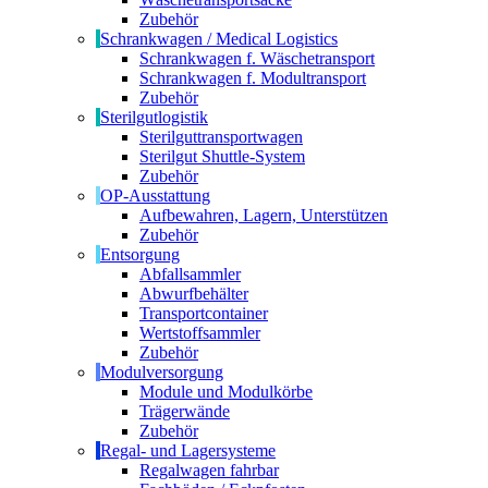
Zubehör
Schrankwagen / Medical Logistics
Schrankwagen f. Wäschetransport
Schrankwagen f. Modultransport
Zubehör
Sterilgutlogistik
Sterilguttransportwagen
Sterilgut Shuttle-System
Zubehör
OP-Ausstattung
Aufbewahren, Lagern, Unterstützen
Zubehör
Entsorgung
Abfallsammler
Abwurfbehälter
Transportcontainer
Wertstoffsammler
Zubehör
Modulversorgung
Module und Modulkörbe
Trägerwände
Zubehör
Regal- und Lagersysteme
Regalwagen fahrbar