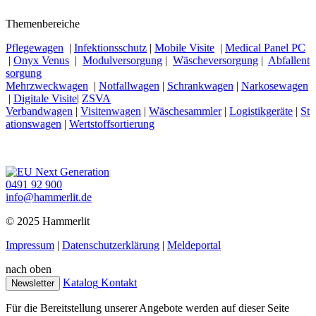
Themenbereiche
Pflegewagen
|
Infektionsschutz
|
Mobile Visite
|
Medical Panel PC
|
Onyx Venus
|
Modulversorgung
|
Wäscheversorgung
|
Abfallent
sorgung
Mehrzweckwagen
|
Notfallwagen
|
Schrankwagen
|
Narkosewagen
|
Digitale Visite
|
ZSVA
Verbandwagen
|
Visitenwagen
|
Wäschesammler
|
Logistikgeräte
|
St
ationswagen
|
Wertstoffsortierung
0491 92 900
info@hammerlit.de
© 2025 Hammerlit
Impressum
|
Datenschutzerklärung
|
Meldeportal
nach oben
Katalog
Kontakt
Newsletter
Für die Bereitstellung unserer Angebote werden auf dieser Seite