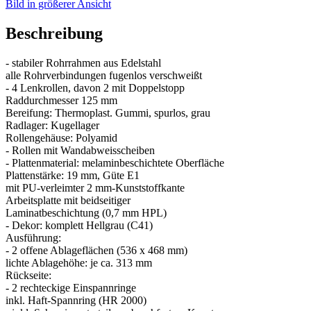
Bild in größerer Ansicht
Beschreibung
- stabiler Rohrrahmen aus Edelstahl
alle Rohrverbindungen fugenlos verschweißt
- 4 Lenkrollen, davon 2 mit Doppelstopp
Raddurchmesser 125 mm
Bereifung: Thermoplast. Gummi, spurlos, grau
Radlager: Kugellager
Rollengehäuse: Polyamid
- Rollen mit Wandabweisscheiben
- Plattenmaterial: melaminbeschichtete Oberfläche
Plattenstärke: 19 mm, Güte E1
mit PU-verleimter 2 mm-Kunststoffkante
Arbeitsplatte mit beidseitiger
Laminatbeschichtung (0,7 mm HPL)
- Dekor: komplett Hellgrau (C41)
Ausführung:
- 2 offene Ablageflächen (536 x 468 mm)
lichte Ablagehöhe: je ca. 313 mm
Rückseite:
- 2 rechteckige Einspannringe
inkl. Haft-Spannring (HR 2000)