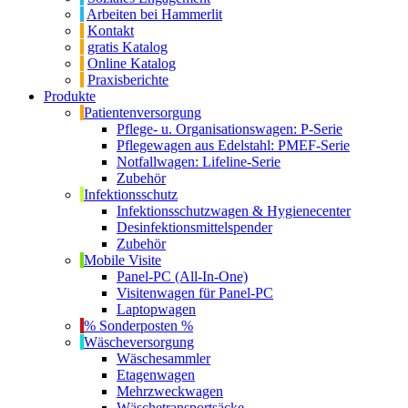
Arbeiten bei Hammerlit
Kontakt
gratis Katalog
Online Katalog
Praxisberichte
Produkte
Patientenversorgung
Pflege- u. Organisationswagen: P-Serie
Pflegewagen aus Edelstahl: PMEF-Serie
Notfallwagen: Lifeline-Serie
Zubehör
Infektionsschutz
Infektionsschutzwagen & Hygienecenter
Desinfektionsmittelspender
Zubehör
Mobile Visite
Panel-PC (All-In-One)
Visitenwagen für Panel-PC
Laptopwagen
% Sonderposten %
Wäscheversorgung
Wäschesammler
Etagenwagen
Mehrzweckwagen
Wäschetransportsäcke