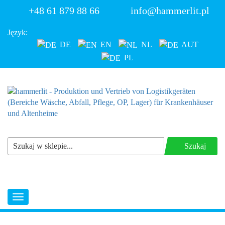
+48 61 879 88 66
info@hammerlit.pl
Język:
DE
EN
NL
AUT
PL
Szukaj