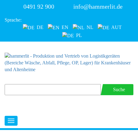
0491 92 900
info@hammerlit.de
Sprache:
DE
EN
NL
AUT
PL
Suche