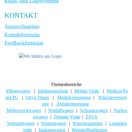
Regal- und Lagersysteme
KONTAKT
Ansprechpartner
Kontaktformular
Feedbackformular
Themenbereiche
Pflegewagen
|
Infektionsschutz
|
Mobile Visite
|
Medical Pa
nel PC
|
Onyx Venus
|
Modulversorgung
|
Wäscheversorg
ung
|
Abfallentsorgung
Mehrzweckwagen
|
Notfallwagen
|
Schrankwagen
|
Narkos
ewagen
|
Digitale Visite
|
ZSVA
Verbandwagen
|
Visitenwagen
|
Wäschesammler
|
Logistikg
eräte
|
Stationswagen
|
Wertstoffsortierung