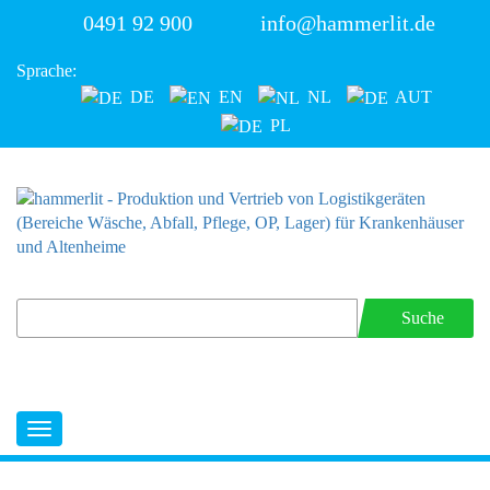
0491 92 900
info@hammerlit.de
Sprache:
DE
EN
NL
AUT
PL
Suche