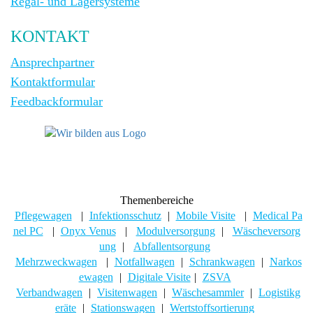
Regal- und Lagersysteme
KONTAKT
Ansprechpartner
Kontaktformular
Feedbackformular
Themenbereiche
Pflegewagen
|
Infektionsschutz
|
Mobile Visite
|
Medical Pa
nel PC
|
Onyx Venus
|
Modulversorgung
|
Wäscheversorg
ung
|
Abfallentsorgung
Mehrzweckwagen
|
Notfallwagen
|
Schrankwagen
|
Narkos
ewagen
|
Digitale Visite
|
ZSVA
Verbandwagen
|
Visitenwagen
|
Wäschesammler
|
Logistikg
eräte
|
Stationswagen
|
Wertstoffsortierung