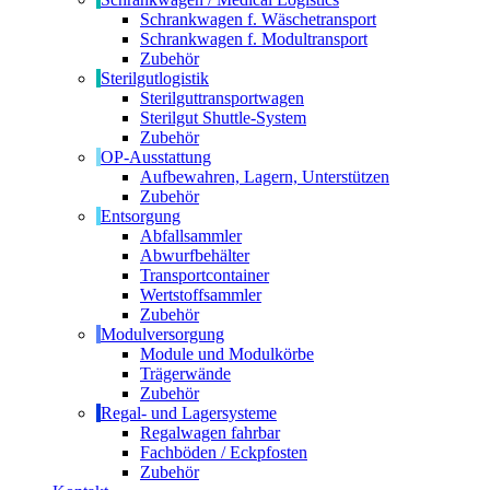
Schrankwagen f. Wäschetransport
Schrankwagen f. Modultransport
Zubehör
Sterilgutlogistik
Sterilguttransportwagen
Sterilgut Shuttle-System
Zubehör
OP-Ausstattung
Aufbewahren, Lagern, Unterstützen
Zubehör
Entsorgung
Abfallsammler
Abwurfbehälter
Transportcontainer
Wertstoffsammler
Zubehör
Modulversorgung
Module und Modulkörbe
Trägerwände
Zubehör
Regal- und Lagersysteme
Regalwagen fahrbar
Fachböden / Eckpfosten
Zubehör