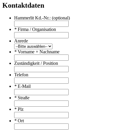
Kontaktdaten
Hammerlit Kd.-Nr.: (optional)
*
Firma / Organisation
Anrede
*
Vorname + Nachname
Zuständigkeit / Position
Telefon
*
E-Mail
*
Straße
*
Plz
*
Ort