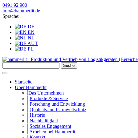
0491 92 900
info@hammerlit.de
Sprache:
DE
EN
NL
AUT
PL
Suche
Startseite
Über Hammerlit
Das Unternehmen
Produkte & Service
Forschung und Entwicklung
Qualitäts- und Umweltschutz
Historie
Nachhaltigkeit
Soziales Engagement
Arbeiten bei Hammerlit
Kontakt