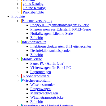
gratis Katalog
Online Katalog
Praxisberichte
Produkte
Patientenversorgung
Pflege- u. Organisationswagen: P-Serie
Pflegewagen aus Edelstahl: PMEF-Serie
Notfallwagen: Lifeline-Serie
Zubehör
Infektionsschutz
Infektionsschutzwagen & Hygienecenter
Desinfektionsmittelspender
Zubehör
Mobile Visite
Panel-PC (All-In-One)
Visitenwagen für Panel-PC
Laptopwagen
% Sonderposten %
Wäscheversorgung
Wäschesammler
Etagenwagen
Mehrzweckwagen
Wäschetransportsäcke
Zubehör
Schrankwagen / Medical Logistics