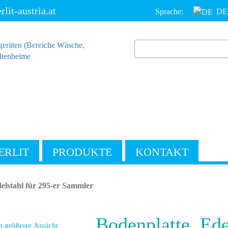
it-austria.at
Sprache:
DE
ERLIT
PRODUKTE
KONTAKT
elstahl für 295-er Sammler
Bodenplatte, Ede
n größerer Ansicht