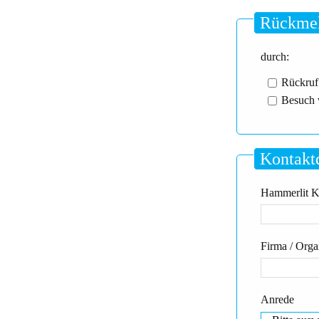
Rückmel
durch:
Rückruf
Besuch 
Kontakt
Hammerlit Kd
Firma / Orga
Anrede