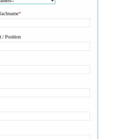
Nachname
*
 / Position