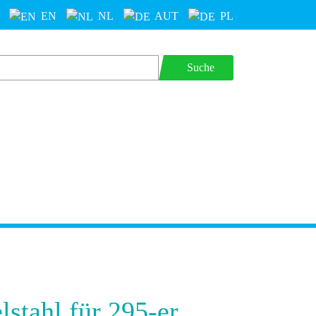
EN
NL
AUT
PL
Suche
lstahl für 295-er