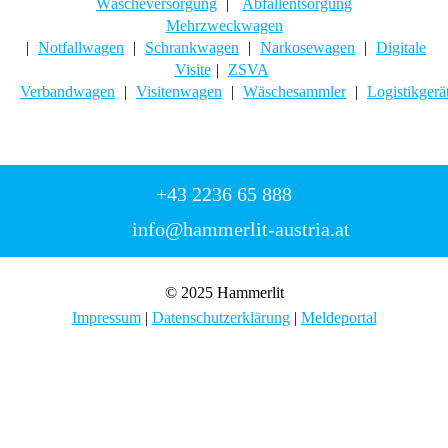
Wäscheversorgung
|
Abfallentsorgung
Mehrzweckwagen
|
Notfallwagen
|
Schrankwagen
|
Narkosewagen
|
Digitale
Visite
|
ZSVA
Verbandwagen
|
Visitenwagen
|
Wäschesammler
|
Logistikgerä
+43 2236 65 888
info@hammerlit-austria.at
© 2025 Hammerlit
Impressum
|
Datenschutzerklärung
|
Meldeportal