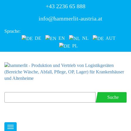
+43 2236 65 888
info@hammerlit-austria.at
Sprache:
DE
EN
NL
AUT
PL
Suche