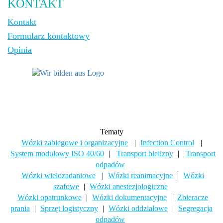
KONTAKT
Kontakt
Formularz kontaktowy
Opinia
Tematy
Wózki zabiegowe i organizacyjne
|
Infection Control
|
System modułowy ISO 40/60
|
Transport bielizny
|
Transport
odpadów
Wózki wielozadaniowe
|
Wózki reanimacyjne
|
Wózki
szafowe
|
Wózki anestezjologiczne
Wózki opatrunkowe
|
Wózki dokumentacyjne
|
Zbieracze
prania
|
Sprzęt logistyczny
|
Wózki oddziałowe
|
Segregacja
odpadów