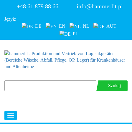
+48 61 879 88 66
info@hammerlit.pl
Język:
DE
EN
NL
AUT
PL
Szukaj