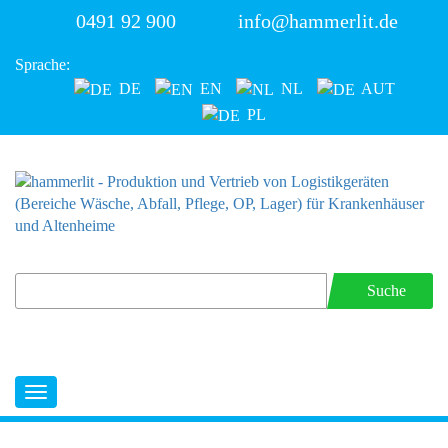
0491 92 900
info@hammerlit.de
Sprache:
DE
EN
NL
AUT
PL
Suche