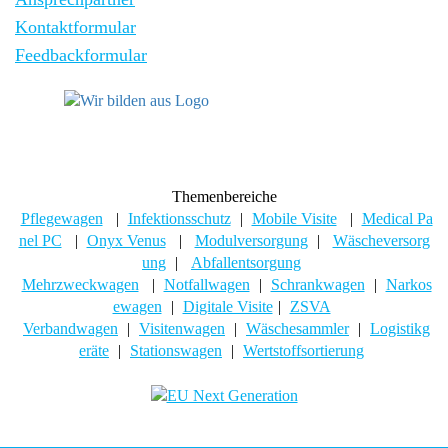
Kontaktformular
Feedbackformular
Themenbereiche
Pflegewagen
|
Infektionsschutz
|
Mobile Visite
|
Medical Pa
nel PC
|
Onyx Venus
|
Modulversorgung
|
Wäscheversorg
ung
|
Abfallentsorgung
Mehrzweckwagen
|
Notfallwagen
|
Schrankwagen
|
Narkos
ewagen
|
Digitale Visite
|
ZSVA
Verbandwagen
|
Visitenwagen
|
Wäschesammler
|
Logistikg
eräte
|
Stationswagen
|
Wertstoffsortierung