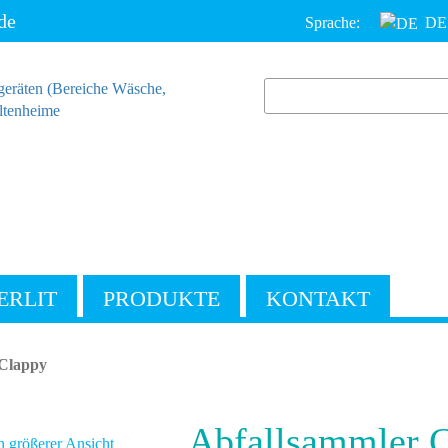
de
Sprache:
DE
ERLIT
PRODUKTE
KONTAKT
 Clappy
Abfallsammler 
n größerer Ansicht