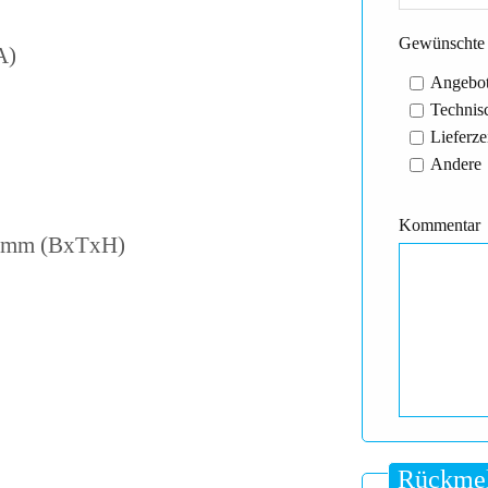
Gewünschte 
A)
Angebot
Technisc
Lieferze
Andere
Kommentar
25 mm (BxTxH)
Rückmel