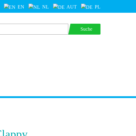
EN
NL
AUT
PL
Suche
Clappy