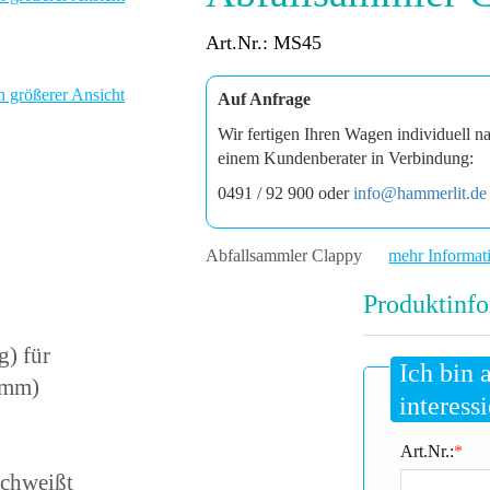
Art.Nr.: MS45
n größerer Ansicht
Auf Anfrage
Wir fertigen Ihren Wagen individuell n
einem Kundenberater in Verbindung:
0491 / 92 900 oder
info@hammerlit.de
Abfallsammler Clappy
mehr Informat
Produktinfo
g) für
Ich bin 
 mm)
interessi
Art.Nr.:
*
schweißt