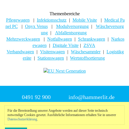
Themenbereiche
Pflegewagen
|
Infektionsschutz
|
Mobile Visite
|
Medical Pa
nel PC
|
Onyx Venus
|
Modulversorgung
|
Wäscheversorg
ung
|
Abfallentsorgung
Mehrzweckwagen
|
Notfallwagen
|
Schrankwagen
|
Narkos
ewagen
|
Digitale Visite
|
ZSVA
Verbandwagen
|
Visitenwagen
|
Wäschesammler
|
Logistikg
eräte
|
Stationswagen
|
Wertstoffsortierung
0491 92 900
info@hammerlit.de
Für die Bereitstellung unserer Angebote werden auf dieser Seite technisch
notwendige Cookies gesetzt. Ausführliche Informationen erhalten Sie in unserer
© 2025 Hammerlit
Datenschutzerklärung
.
Impressum
|
Datenschutzerklärung
|
Meldeportal
nach
oben