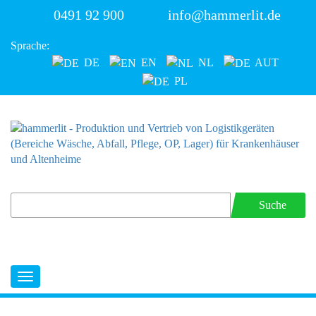
0491 92 900
info@hammerlit.de
Sprache:
DE
EN
NL
AUT
PL
Suche