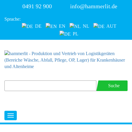
0491 92 900
info@hammerlit.de
Sprache:
DE
EN
NL
AUT
PL
Suche