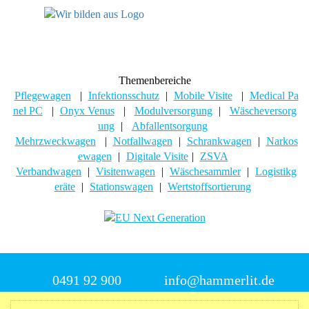
Themenbereiche
Pflegewagen
|
Infektionsschutz
|
Mobile Visite
|
Medical Pa
nel PC
|
Onyx Venus
|
Modulversorgung
|
Wäscheversorg
ung
|
Abfallentsorgung
Mehrzweckwagen
|
Notfallwagen
|
Schrankwagen
|
Narkos
ewagen
|
Digitale Visite
|
ZSVA
Verbandwagen
|
Visitenwagen
|
Wäschesammler
|
Logistikg
eräte
|
Stationswagen
|
Wertstoffsortierung
0491 92 900
info@hammerlit.de