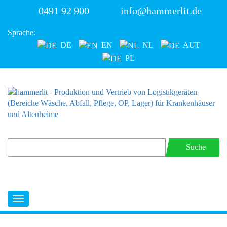
0491 92 900
info@hammerlit.de
Sprache:
DE
EN
NL
AUT
PL
Suche