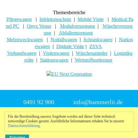
Themenbereiche
Pflegewagen
|
Infektionsschutz
|
Mobile Visite
|
Medical Pa
nel PC
|
Onyx Venus
|
Modulversorgung
|
Wäscheversorg
ung
|
Abfallentsorgung
Mehrzweckwagen
|
Notfallwagen
|
Schrankwagen
|
Narkos
ewagen
|
Digitale Visite
|
ZSVA
Verbandwagen
|
Visitenwagen
|
Wäschesammler
|
Logistikg
eräte
|
Stationswagen
|
Wertstoffsortierung
0491 92 900
info@hammerlit.de
Für die Bereitstellung unserer Angebote werden auf dieser Seite technisch
© 2025 Hammerlit
notwendige Cookies gesetzt. Ausführliche Informationen erhalten Sie in unserer
Datenschutzerklärung
.
Impressum
|
Datenschutzerklärung
|
Meldeportal
nach
oben
Erlauben