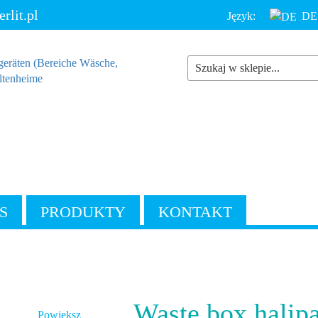
lit.pl
Język:
DE
S
PRODUKTY
KONTAKT
Waste box halip
Powiększ