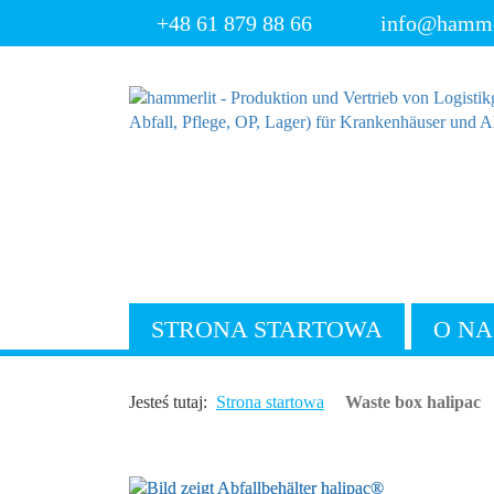
+48 61 879 88 66
info@hammer
STRONA STARTOWA
O NA
Jesteś tutaj:
Strona startowa
Waste box halipac