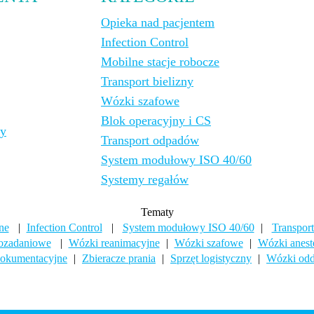
Opieka nad pacjentem
Infection Control
Mobilne stacje robocze
Transport bielizny
Wózki szafowe
Blok operacyjny i CS
cy
Transport odpadów
System modułowy ISO 40/60
Systemy regałów
Tematy
ne
|
Infection Control
|
System modułowy ISO 40/60
|
Transport
ozadaniowe
|
Wózki reanimacyjne
|
Wózki szafowe
|
Wózki anest
okumentacyjne
|
Zbieracze prania
|
Sprzęt logistyczny
|
Wózki odd