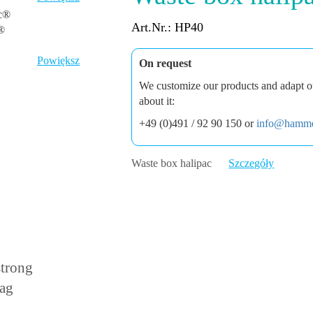
Art.Nr.: HP40
c®
Powiększ
On request
We customize our products and adapt ou
about it:
+49 (0)491 / 92 90 150 or
info@hamme
Waste box halipac
Szczegóły
strong
bag