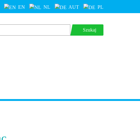
EN
NL
AUT
PL
Szukaj
ac