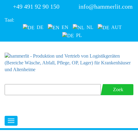
+49 491 92 90 150
info@hammerlit.com
Taal:
DE
EN
NL
AUT
PL
Zoek