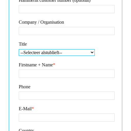
Hammerlit customer number (optional)
Company / Organisation
Title
Firstname + Name
*
Phone
E-Mail
*
Country